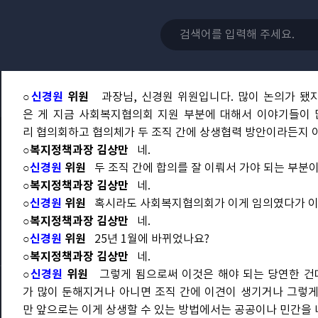
○
이동한
위원
그렇지 않으면 구두로서만 또는 입장에서만 이야
시는 것도 하나의 방법이라고 생각이 됩니다.
○복지정책과장 김상만
네, 잘 알겠습니다.
○
이동한
위원
알겠습니다. 답변 감사합니다. 이상입니다.
○위원장
이길호
이동한 위원님 수고하셨습니다. 질의하실 위원
○
신경원
위원
과장님, 신경원 위원입니다. 많이 논의가 됐지
은 게 지금 사회복지협의회 지원 부분에 대해서 이야기들이 많
리 협의회하고 협의체가 두 조직 간에 상생협력 방안이라든지 
○복지정책과장 김상만
네.
○
신경원
위원
두 조직 간에 합의를 잘 이뤄서 가야 되는 부분이
○복지정책과장 김상만
네.
○
신경원
위원
혹시라도 사회복지협의회가 이게 임의였다가 이
○복지정책과장 김상만
네.
○
신경원
위원
25년 1월에 바뀌었나요?
○복지정책과장 김상만
네.
○
신경원
위원
그렇게 됨으로써 이것은 해야 되는 당연한 건
가 많이 둔해지거나 아니면 조직 간에 이견이 생기거나 그렇게
만 앞으로는 이게 상생할 수 있는 방법에서는 공공이나 민간을 