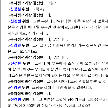
○복지정책과장 김상만
그렇죠.
○
신경원
위원
그렇죠?
○복지정책과장 김상만
네.
○
신경원
위원
그런 부분에 긴밀한 협력이 좀 필요하지 않을까라
분은 신경을 써야 될 부분인 것 같아요. 그런데 제가 생각할 
시하잖아요, 거의가 지금.
○복지정책과장 김상만
네, 맞습니다.
○
신경원
위원
그리고 지금 사회복지협의회라는 것은 민간 부문의
은 그래요. 맞나요?
○복지정책과장 김상만
네, 맞습니다.
○
신경원
위원
그런데 이 부분에서 조직 간에 물론 담당 영
이 할 일, 이것은 우리들이 할 일 이렇게 하면서 그 조직에 이
려스러운 부분은 없지 않아 있기는 해요. 영역이 다르다하더라도
○복지정책과장 김상만
그것은 시에서 조정 역할을 하면 될 것
○
신경원
위원
조정을 잘해 주시면 좋을 것 같습니다.
○복지정책과장 김상만
네.
○
신경원
위원
네, 그 부분은 그렇게 넘어가구요. 그다음은 5
훈수당이 3,500만원 정도가 감액이 됐어요. 그렇죠?