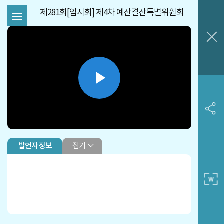
제281회[임시회] 제4차 예산결산특별위원회
Play
Video
접기
발언자 정보