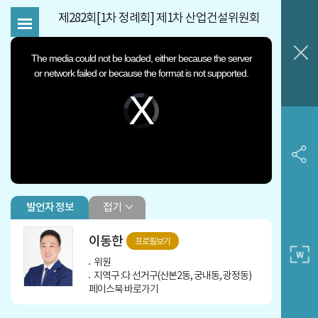
제282회[1차 정례회] 제1차 산업건설위원회
This
is
The media could not be loaded, either because the server
a
or network failed or because the format is not supported.
modal
window.
Video
Player
is
loading.
접기
발언자 정보
이동한
프로필보기
위원
지역구 :다 선거구(산본2동, 궁내동, 광정동)
페이스북 바로가기