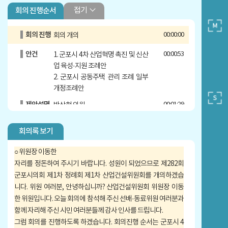
접기
회의 진행순서
회의 진행
00:00:00
회의 개의
안건
00:00:53
1. 군포시 4차 산업혁명 촉진 및 신산
업 육성·지원 조례안
2. 군포시 공동주택 관리 조례 일부
개정조례안
제안설명
00:01:29
박상현 의원
질문답변
00:05:18
박상현 의원
회의록 보기
안건
00:12:07
3. 군포시 도시계획 조례 일부개정조
○ 위원장 이동한
례안
자리를 정돈하여 주시기 바랍니다. 성원이 되었으므로 제282회
4. 군포시 시내버스정류소 등의 정비
군포시의회 제1차 정례회 제1차 산업건설위원회를 개의하겠습
및 관리 조례안
니다. 위원 여러분, 안녕하십니까? 산업건설위원회 위원장 이동
제안설명
00:12:34
이길호 의원
한 위원입니다. 오늘 회의에 참석해 주신 선배·동료위원 여러분과
함께 자리해 주신 시민 여러분들께 감사 인사를 드립니다.
질문답변
00:17:26
이길호 의원
그럼 회의를 진행하도록 하겠습니다. 회의진행 순서는 군포시 4